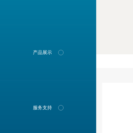
自动系列
薄膜模具系列
板片材模具系列
涂覆模具系列
产品展示
橡塑模具系列
技术创新
中空模具系列
技术沉淀
保养服务
产业领域
联系我们
喷丝模具系列
专利与发明
预定配件
行业资讯
关于我们
多层膜内共挤模具
全案设计
分配器系列
服务支持
XPS模具系列
换网器系列
计量泵系列