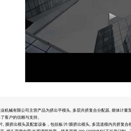
模业机械有限公司
主营产品为挤出平模头, 多层共挤复合分配器, 熔体计量
得了客户的信赖与支持。
片, 膜挤出模头及配套设备，包括板/片/膜挤出模头, 多流道模内共挤复合模